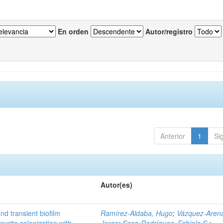
En orden
Autor/registro
Anterior
1
Si
Autor(es)
d transient biofilm
Ramírez‑Aldaba, Hugo
;
Vázquez‑Aren