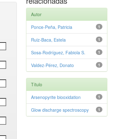
relacionadas
Autor
Ponce‑Peña, Patricia
1
Ruiz‑Baca, Estela
1
Sosa‑Rodríguez, Fabiola S.
1
Valdez‑Pérez, Donato
1
Título
Arsenopyrite biooxidation
1
Glow discharge spectroscopy
1