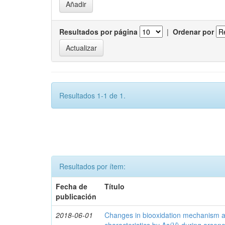
Resultados por página
|
Ordenar por
Resultados 1-1 de 1.
Resultados por ítem:
Fecha de
Título
publicación
2018-06-01
Changes in biooxidation mechanism an