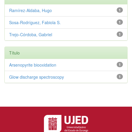
Ramírez‑Aldaba, Hugo
1
Sosa‑Rodríguez, Fabiola S.
1
Trejo‑Córdoba, Gabriel
1
Título
Arsenopyrite biooxidation
1
Glow discharge spectroscopy
1