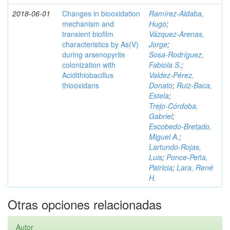
2018-06-01
Changes in biooxidation
Ramírez‑Aldaba,
mechanism and
Hugo
;
transient biofilm
Vázquez‑Arenas,
characteristics by As(V)
Jorge
;
during arsenopyrite
Sosa‑Rodríguez,
colonization with
Fabiola S.
;
Acidithiobacillus
Valdez‑Pérez,
thiooxidans
Donato
;
Ruiz‑Baca,
Estela
;
Trejo‑Córdoba,
Gabriel
;
Escobedo‑Bretado,
Miguel A.
;
Lartundo‑Rojas,
Luis
;
Ponce‑Peña,
Patricia
;
Lara, René
H.
Otras opciones relacionadas
Autor