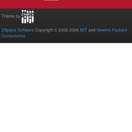
Theme by
DSpace Software
Copyright © 2002-2008
MIT
and
Hewlett-Packard
-
Comentarios