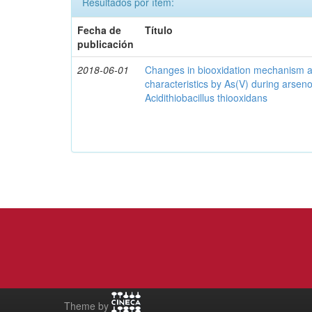
Resultados por ítem:
Fecha de
Título
publicación
2018-06-01
Changes in biooxidation mechanism an
characteristics by As(V) during arseno
Acidithiobacillus thiooxidans
Theme by