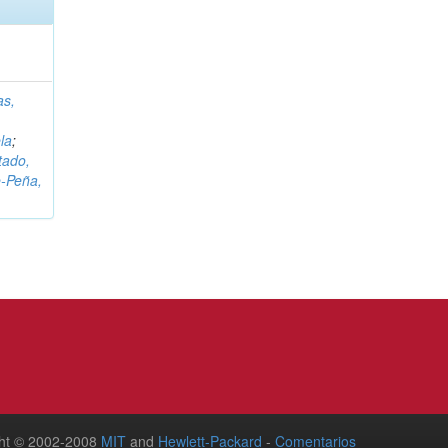
as,
la
;
tado,
‑Peña,
ht © 2002-2008
MIT
and
Hewlett-Packard
-
Comentarios