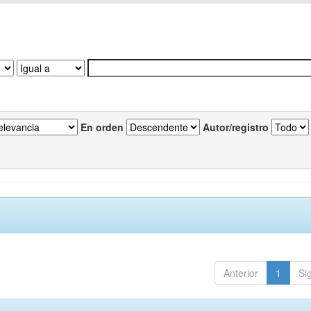
En orden
Autor/registro
Anterior
1
Si