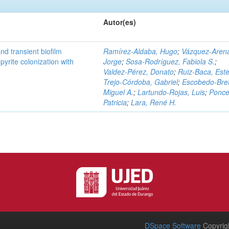
Autor(es)
d transient biofilm
Ramírez‑Aldaba, Hugo
;
Vázquez‑Aren
pyrite colonization with
Jorge
;
Sosa‑Rodríguez, Fabiola S.
;
Valdez‑Pérez, Donato
;
Ruiz‑Baca, Este
Trejo‑Córdoba, Gabriel
;
Escobedo‑Bre
Miguel A.
;
Lartundo‑Rojas, Luis
;
Ponce
Patricia
;
Lara, René H.
DSpace Software
Copyrig