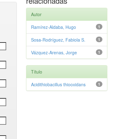
relacionadas
Autor
Ramírez‑Aldaba, Hugo
1
Sosa‑Rodríguez, Fabiola S.
1
Vázquez‑Arenas, Jorge
1
Título
Acidithiobacillus thiooxidans
1