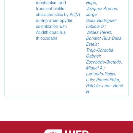
mechanism and
Hugo
;
transient biofilm
Vázquez‑Arenas,
characteristics by As(V)
Jorge
;
during arsenopyrite
Sosa‑Rodríguez,
colonization with
Fabiola S.
;
Acidithiobacillus
Valdez‑Pérez,
thiooxidans
Donato
;
Ruiz‑Baca,
Estela
;
Trejo‑Córdoba,
Gabriel
;
Escobedo‑Bretado,
Miguel A.
;
Lartundo‑Rojas,
Luis
;
Ponce‑Peña,
Patricia
;
Lara, René
H.