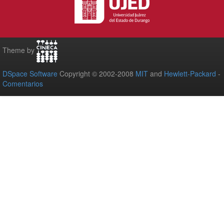
Theme by
DSpace Software
Copyright © 2002-2008
MIT
and
Hewlett-Packard
-
Comentarios