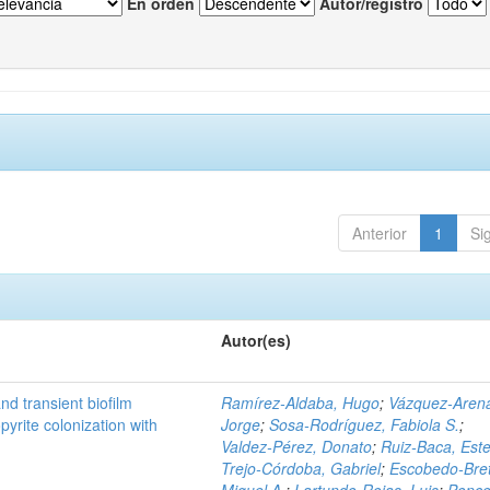
En orden
Autor/registro
Anterior
1
Si
Autor(es)
d transient biofilm
Ramírez‑Aldaba, Hugo
;
Vázquez‑Aren
pyrite colonization with
Jorge
;
Sosa‑Rodríguez, Fabiola S.
;
Valdez‑Pérez, Donato
;
Ruiz‑Baca, Este
Trejo‑Córdoba, Gabriel
;
Escobedo‑Bre