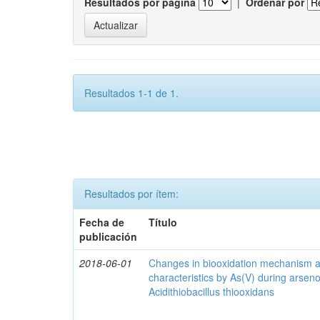
Resultados por página
|
Ordenar por
Resultados 1-1 de 1.
Resultados por ítem:
Fecha de
Título
publicación
2018-06-01
Changes in biooxidation mechanism an
characteristics by As(V) during arseno
Acidithiobacillus thiooxidans