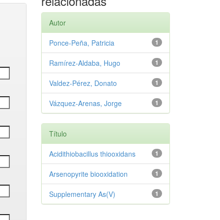
relacionadas
Autor
Ponce‑Peña, Patricia
1
Ramírez‑Aldaba, Hugo
1
Valdez‑Pérez, Donato
1
Vázquez‑Arenas, Jorge
1
Título
Acidithiobacillus thiooxidans
1
Arsenopyrite biooxidation
1
Supplementary As(V)
1