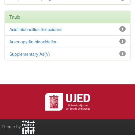
Título
Acidithiobacillus thiooxidans
1
Arsenopyrite biooxidation
1
Supplementary As(V)
1
Theme by