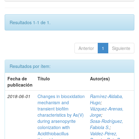
Resultados 1-1 de 1.
Anterior
1
Siguiente
Resultados por ítem:
Fecha de
Título
Autor(es)
publicación
2018-06-01
Changes in biooxidation
Ramírez‑Aldaba,
mechanism and
Hugo
;
transient biofilm
Vázquez‑Arenas,
characteristics by As(V)
Jorge
;
during arsenopyrite
Sosa‑Rodríguez,
colonization with
Fabiola S.
;
Acidithiobacillus
Valdez‑Pérez,