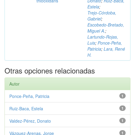
thiooxidans
Donato
;
Ruiz‑Baca,
Estela
;
Trejo‑Córdoba,
Gabriel
;
Escobedo‑Bretado,
Miguel A.
;
Lartundo‑Rojas,
Luis
;
Ponce‑Peña,
Patricia
;
Lara, René
H.
Otras opciones relacionadas
Autor
Ponce‑Peña, Patricia
1
Ruiz‑Baca, Estela
1
Valdez‑Pérez, Donato
1
Vázquez‑Arenas, Jorge
1