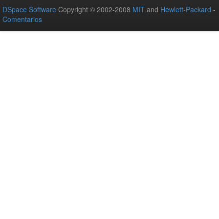
DSpace Software
Copyright © 2002-2008
MIT
and
Hewlett-Packard
-
Comentarios