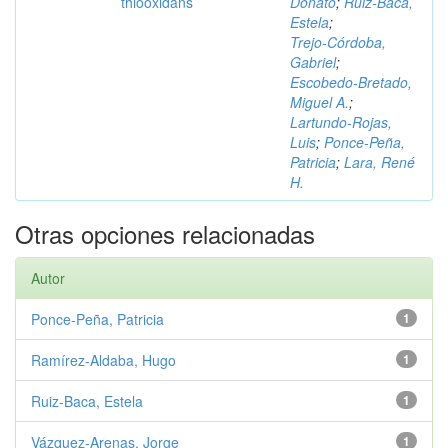
thiooxidans
Donato
;
Ruiz‑Baca,
Estela
;
Trejo‑Córdoba,
Gabriel
;
Escobedo‑Bretado,
Miguel A.
;
Lartundo‑Rojas,
Luis
;
Ponce‑Peña,
Patricia
;
Lara, René
H.
Otras opciones relacionadas
Autor
Ponce‑Peña, Patricia
1
Ramírez‑Aldaba, Hugo
1
Ruiz‑Baca, Estela
1
Vázquez‑Arenas, Jorge
1