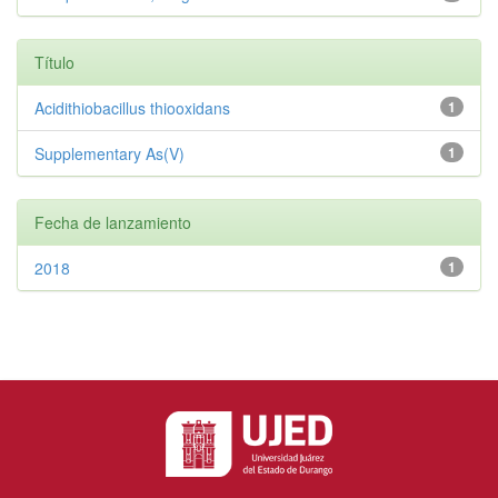
Título
Acidithiobacillus thiooxidans
1
Supplementary As(V)
1
Fecha de lanzamiento
2018
1