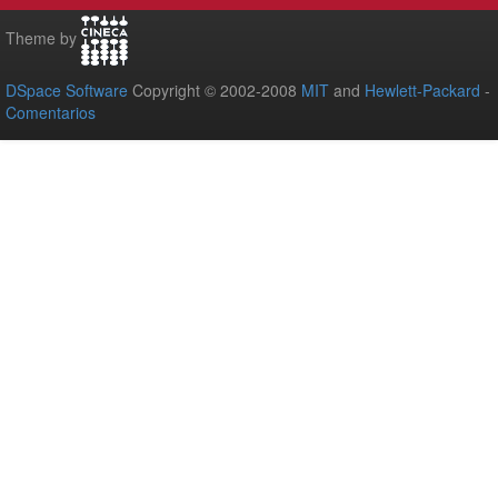
Theme by
DSpace Software
Copyright © 2002-2008
MIT
and
Hewlett-Packard
-
Comentarios