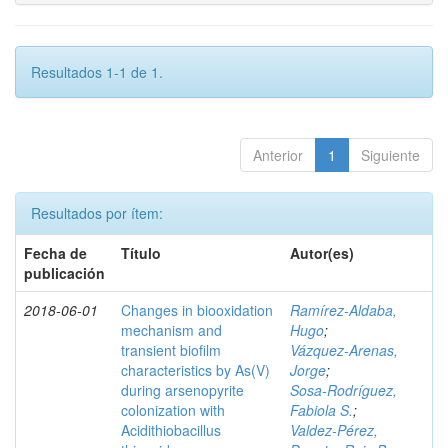
Resultados 1-1 de 1.
Anterior
1
Siguiente
Resultados por ítem:
Fecha de
Título
Autor(es)
publicación
2018-06-01
Changes in biooxidation
Ramírez‑Aldaba,
mechanism and
Hugo
;
transient biofilm
Vázquez‑Arenas,
characteristics by As(V)
Jorge
;
during arsenopyrite
Sosa‑Rodríguez,
colonization with
Fabiola S.
;
Acidithiobacillus
Valdez‑Pérez,