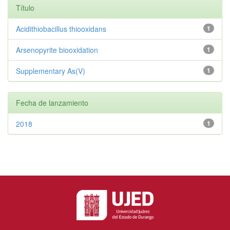
Título
Acidithiobacillus thiooxidans
1
Arsenopyrite biooxidation
1
Supplementary As(V)
1
Fecha de lanzamiento
2018
1