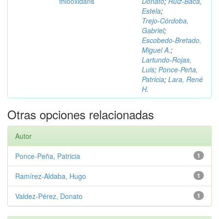
thiooxidans
Donato
;
Ruiz‑Baca,
Estela
;
Trejo‑Córdoba,
Gabriel
;
Escobedo‑Bretado,
Miguel A.
;
Lartundo‑Rojas,
Luis
;
Ponce‑Peña,
Patricia
;
Lara, René
H.
Otras opciones relacionadas
Autor
Ponce‑Peña, Patricia
1
Ramírez‑Aldaba, Hugo
1
Valdez‑Pérez, Donato
1