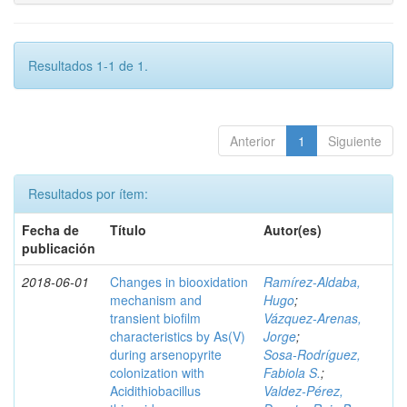
Resultados 1-1 de 1.
Anterior
1
Siguiente
Resultados por ítem:
Fecha de
Título
Autor(es)
publicación
2018-06-01
Changes in biooxidation
Ramírez‑Aldaba,
mechanism and
Hugo
;
transient biofilm
Vázquez‑Arenas,
characteristics by As(V)
Jorge
;
during arsenopyrite
Sosa‑Rodríguez,
colonization with
Fabiola S.
;
Acidithiobacillus
Valdez‑Pérez,