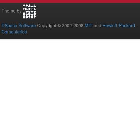
Theme by
DSpace Software
Copyright © 2002-2008
MIT
and
Hewlett-Packard
-
Comentarios