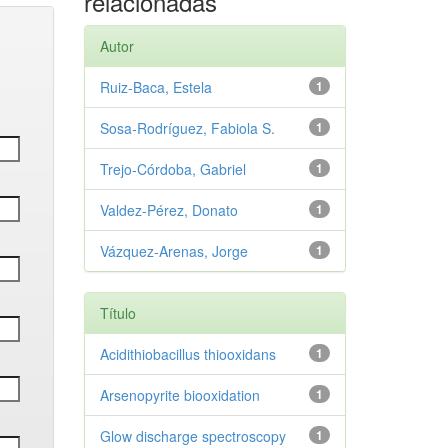
relacionadas
Autor
Ruiz‑Baca, Estela
1
Sosa‑Rodríguez, Fabiola S.
1
Trejo‑Córdoba, Gabriel
1
Valdez‑Pérez, Donato
1
Vázquez‑Arenas, Jorge
1
Título
Acidithiobacillus thiooxidans
1
Arsenopyrite biooxidation
1
Glow discharge spectroscopy
1