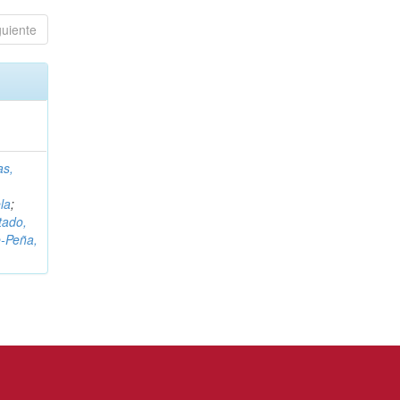
guiente
as,
la
;
tado,
‑Peña,