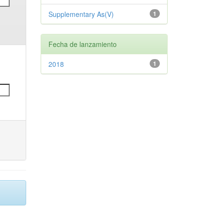
Supplementary As(V)
1
Fecha de lanzamiento
2018
1