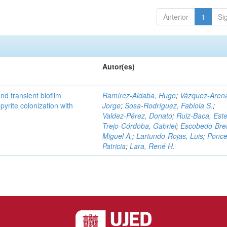
Anterior
1
Si
Autor(es)
d transient biofilm
Ramírez‑Aldaba, Hugo
;
Vázquez‑Aren
pyrite colonization with
Jorge
;
Sosa‑Rodríguez, Fabiola S.
;
Valdez‑Pérez, Donato
;
Ruiz‑Baca, Este
Trejo‑Córdoba, Gabriel
;
Escobedo‑Bre
Miguel A.
;
Lartundo‑Rojas, Luis
;
Ponce
Patricia
;
Lara, René H.