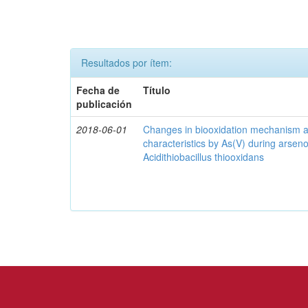
Resultados por ítem:
Fecha de
Título
publicación
2018-06-01
Changes in biooxidation mechanism an
characteristics by As(V) during arseno
Acidithiobacillus thiooxidans