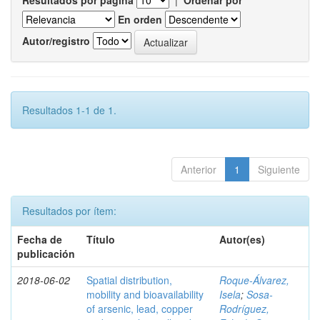
Resultados por página
|
Ordenar por
En orden
Autor/registro
Resultados 1-1 de 1.
Anterior
1
Siguiente
Resultados por ítem:
Fecha de
Título
Autor(es)
publicación
2018-06-02
Spatial distribution,
Roque-Álvarez,
mobility and bioavailability
Isela
;
Sosa-
of arsenic, lead, copper
Rodríguez,