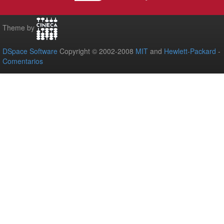
Theme by
DSpace Software
Copyright © 2002-2008
MIT
and
Hewlett-Packard
-
Comentarios