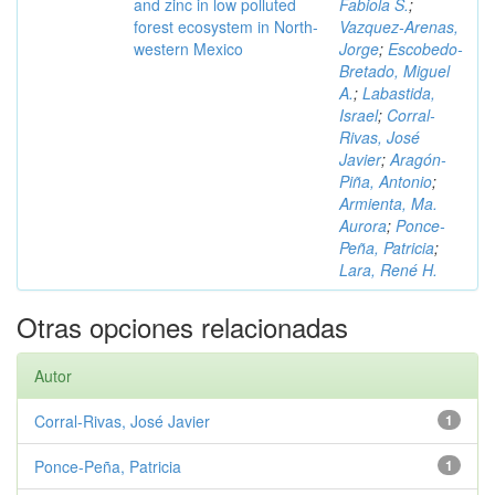
and zinc in low polluted
Fabiola S.
;
forest ecosystem in North-
Vazquez-Arenas,
western Mexico
Jorge
;
Escobedo-
Bretado, Miguel
A.
;
Labastida,
Israel
;
Corral-
Rivas, José
Javier
;
Aragón-
Piña, Antonio
;
Armienta, Ma.
Aurora
;
Ponce-
Peña, Patricia
;
Lara, René H.
Otras opciones relacionadas
Autor
Corral-Rivas, José Javier
1
Ponce-Peña, Patricia
1