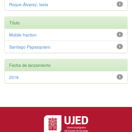
Roque-Álvarez, Isela
1
Título
Mobile fraction
1
Santiago Papasquiaro
1
Fecha de lanzamiento
2018
1