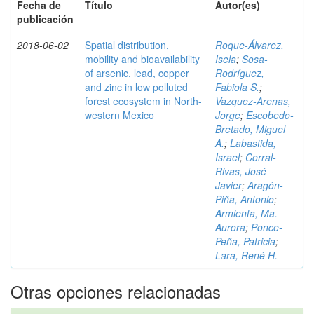
Fecha de
Título
Autor(es)
publicación
2018-06-02
Spatial distribution,
Roque-Álvarez,
mobility and bioavailability
Isela
;
Sosa-
of arsenic, lead, copper
Rodríguez,
and zinc in low polluted
Fabiola S.
;
forest ecosystem in North-
Vazquez-Arenas,
western Mexico
Jorge
;
Escobedo-
Bretado, Miguel
A.
;
Labastida,
Israel
;
Corral-
Rivas, José
Javier
;
Aragón-
Piña, Antonio
;
Armienta, Ma.
Aurora
;
Ponce-
Peña, Patricia
;
Lara, René H.
Otras opciones relacionadas