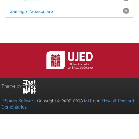
Santiago Papasquiaro
1
Theme by
DSpace Software
Copyright © 2002-2008
MIT
and
Hewlett-Packard
-
Comentarios