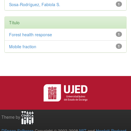
Sosa-Rodríguez, Fabiola S.
1
Título
Forest health response
1
Mobile fraction
1
Theme by
DSpace Software
Copyright © 2002-2008
MIT
and
Hewlett-Packard
-