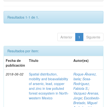
Resultados 1-1 de 1.
Anterior
1
Siguiente
Resultados por ítem:
Fecha de
Título
Autor(es)
publicación
2018-06-02
Spatial distribution,
Roque-Álvarez,
mobility and bioavailability
Isela
;
Sosa-
of arsenic, lead, copper
Rodríguez,
and zinc in low polluted
Fabiola S.
;
forest ecosystem in North-
Vazquez-Arenas,
western Mexico
Jorge
;
Escobedo-
Bretado, Miguel