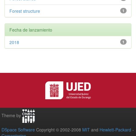
Forest structure
1
Fecha de lanzamiento
2018
1
Theme by
DSpace Software
Copyright © 2002-2008
MIT
and
Hewlett-Packard
-
Comentarios