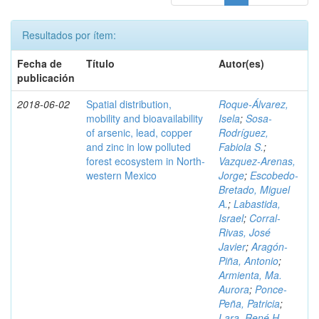
Resultados por ítem:
Fecha de
Título
Autor(es)
publicación
2018-06-02
Spatial distribution,
Roque-Álvarez,
mobility and bioavailability
Isela
;
Sosa-
of arsenic, lead, copper
Rodríguez,
and zinc in low polluted
Fabiola S.
;
forest ecosystem in North-
Vazquez-Arenas,
western Mexico
Jorge
;
Escobedo-
Bretado, Miguel
A.
;
Labastida,
Israel
;
Corral-
Rivas, José
Javier
;
Aragón-
Piña, Antonio
;
Armienta, Ma.
Aurora
;
Ponce-
Peña, Patricia
;
Lara, René H.