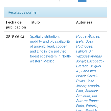
Resultados por ítem:
Fecha de
Título
Autor(es)
publicación
2018-06-02
Spatial distribution,
Roque-Álvarez,
mobility and bioavailability
Isela
;
Sosa-
of arsenic, lead, copper
Rodríguez,
and zinc in low polluted
Fabiola S.
;
forest ecosystem in North-
Vazquez-Arenas,
western Mexico
Jorge
;
Escobedo-
Bretado, Miguel
A.
;
Labastida,
Israel
;
Corral-
Rivas, José
Javier
;
Aragón-
Piña, Antonio
;
Armienta, Ma.
Aurora
;
Ponce-
Peña, Patricia
;
Lara, René H.