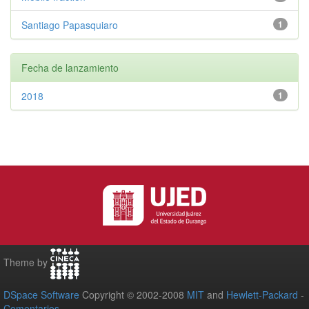
Santiago Papasquiaro
1
Fecha de lanzamiento
2018
1
Theme by
DSpace Software
Copyright © 2002-2008
MIT
and
Hewlett-Packard
-
Comentarios