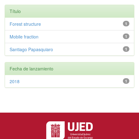
Título
Forest structure
1
Mobile fraction
1
Santiago Papasquiaro
1
Fecha de lanzamiento
2018
1