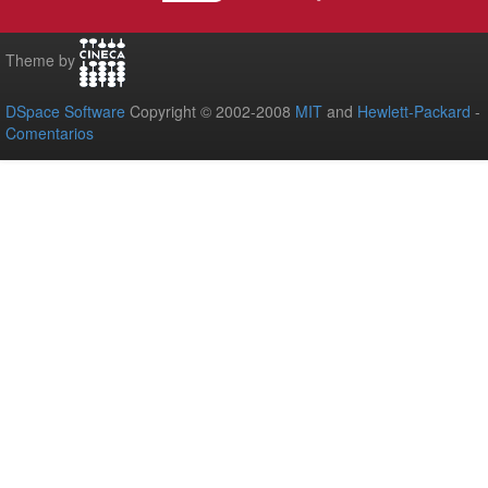
Theme by
DSpace Software
Copyright © 2002-2008
MIT
and
Hewlett-Packard
-
Comentarios