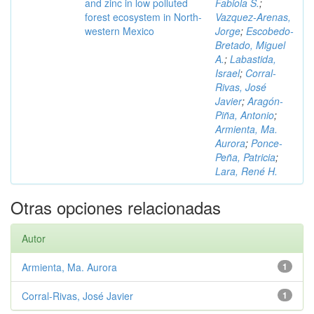
and zinc in low polluted
Fabiola S.
;
forest ecosystem in North-
Vazquez-Arenas,
western Mexico
Jorge
;
Escobedo-
Bretado, Miguel
A.
;
Labastida,
Israel
;
Corral-
Rivas, José
Javier
;
Aragón-
Piña, Antonio
;
Armienta, Ma.
Aurora
;
Ponce-
Peña, Patricia
;
Lara, René H.
Otras opciones relacionadas
Autor
Armienta, Ma. Aurora
1
Corral-Rivas, José Javier
1