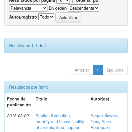
Resultados por página
|
Ordenar por
En orden
Autor/registro
Resultados 1-1 de 1.
Anterior
1
Siguiente
Resultados por ítem:
Fecha de
Título
Autor(es)
publicación
2018-06-02
Spatial distribution,
Roque-Álvarez,
mobility and bioavailability
Isela
;
Sosa-
of arsenic, lead, copper
Rodríguez,