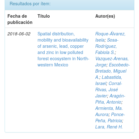
Resultados por ítem:
Fecha de
Título
Autor(es)
publicación
2018-06-02
Spatial distribution,
Roque-Álvarez,
mobility and bioavailability
Isela
;
Sosa-
of arsenic, lead, copper
Rodríguez,
and zinc in low polluted
Fabiola S.
;
forest ecosystem in North-
Vazquez-Arenas,
western Mexico
Jorge
;
Escobedo-
Bretado, Miguel
A.
;
Labastida,
Israel
;
Corral-
Rivas, José
Javier
;
Aragón-
Piña, Antonio
;
Armienta, Ma.
Aurora
;
Ponce-
Peña, Patricia
;
Lara, René H.