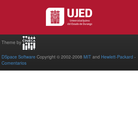
Theme by
DSpace Software
Copyright © 2002-2008
MIT
and
Hewlett-Packard
-
Comentarios