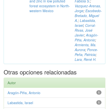
and zinc in low polluted
Fabiola S.
;
forest ecosystem in North-
Vazquez-Arenas,
western Mexico
Jorge
;
Escobedo-
Bretado, Miguel
A.
;
Labastida,
Israel
;
Corral-
Rivas, José
Javier
;
Aragón-
Piña, Antonio
;
Armienta, Ma.
Aurora
;
Ponce-
Peña, Patricia
;
Lara, René H.
Otras opciones relacionadas
Autor
Aragón-Piña, Antonio
1
Labastida, Israel
1