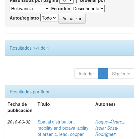
Resultados por página
|
Ordenar por
En orden
Autor/registro
Resultados 1-1 de 1.
Anterior
1
Siguiente
Resultados por ítem:
Fecha de
Título
Autor(es)
publicación
2018-06-02
Spatial distribution,
Roque-Álvarez,
mobility and bioavailability
Isela
;
Sosa-
of arsenic, lead, copper
Rodríguez,