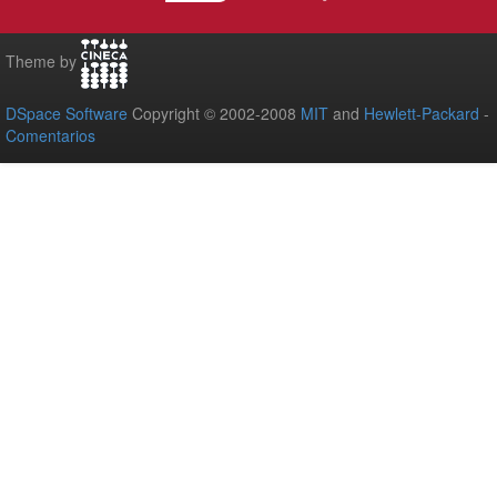
Theme by
DSpace Software
Copyright © 2002-2008
MIT
and
Hewlett-Packard
-
Comentarios