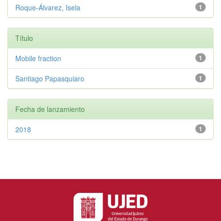
Roque-Álvarez, Isela
1
Título
Mobile fraction
1
Santiago Papasquiaro
1
Fecha de lanzamiento
2018
1