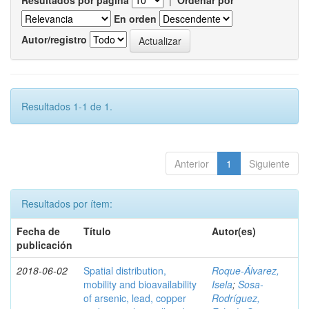
Resultados por página
|
Ordenar por
En orden
Autor/registro
Resultados 1-1 de 1.
Anterior
1
Siguiente
Resultados por ítem:
Fecha de
Título
Autor(es)
publicación
2018-06-02
Spatial distribution,
Roque-Álvarez,
mobility and bioavailability
Isela
;
Sosa-
of arsenic, lead, copper
Rodríguez,