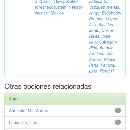
and zinc in low polluted
Fabiola S.
;
forest ecosystem in North-
Vazquez-Arenas,
western Mexico
Jorge
;
Escobedo-
Bretado, Miguel
A.
;
Labastida,
Israel
;
Corral-
Rivas, José
Javier
;
Aragón-
Piña, Antonio
;
Armienta, Ma.
Aurora
;
Ponce-
Peña, Patricia
;
Lara, René H.
Otras opciones relacionadas
Autor
Armienta, Ma. Aurora
1
Labastida, Israel
1