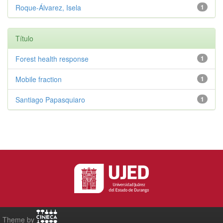
Roque-Álvarez, Isela
1
Título
Forest health response
1
Mobile fraction
1
Santiago Papasquiaro
1
Theme by