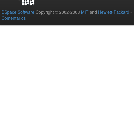
DSpace Software
Copyright © 2002-2008
MIT
and
Hewlett-Packard
-
Comentarios