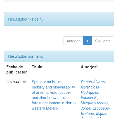
Resultados 1-1 de 1.
Anterior
1
Siguiente
Resultados por ítem:
Fecha de
Título
Autor(es)
publicación
2018-06-02
Spatial distribution,
Roque-Álvarez,
mobility and bioavailability
Isela
;
Sosa-
of arsenic, lead, copper
Rodríguez,
and zinc in low polluted
Fabiola S.
;
forest ecosystem in North-
Vazquez-Arenas,
western Mexico
Jorge
;
Escobedo-
Bretado, Miguel