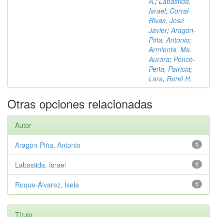
A.
;
Labastida,
Israel
;
Corral-
Rivas, José
Javier
;
Aragón-
Piña, Antonio
;
Armienta, Ma.
Aurora
;
Ponce-
Peña, Patricia
;
Lara, René H.
Otras opciones relacionadas
Autor
Aragón-Piña, Antonio
1
Labastida, Israel
1
Roque-Álvarez, Isela
1
Título