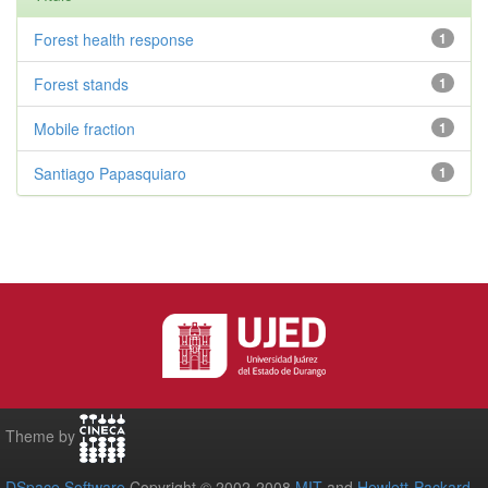
Forest health response
1
Forest stands
1
Mobile fraction
1
Santiago Papasquiaro
1
Theme by
DSpace Software
Copyright © 2002-2008
MIT
and
Hewlett-Packard
-