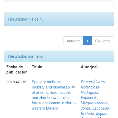
Resultados 1-1 de 1.
Anterior
1
Siguiente
Resultados por ítem:
Fecha de
Título
Autor(es)
publicación
2018-06-02
Spatial distribution,
Roque-Álvarez,
mobility and bioavailability
Isela
;
Sosa-
of arsenic, lead, copper
Rodríguez,
and zinc in low polluted
Fabiola S.
;
forest ecosystem in North-
Vazquez-Arenas,
western Mexico
Jorge
;
Escobedo-
Bretado, Miguel