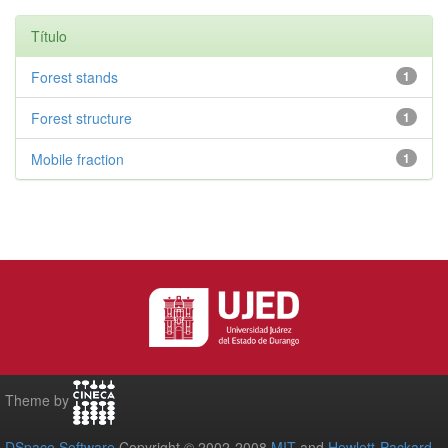
Título
Forest stands
1
Forest structure
1
Mobile fraction
1
Theme by
DSpace Software
Copyright © 2002-2008
MIT
and
Hewlett-Packard
-