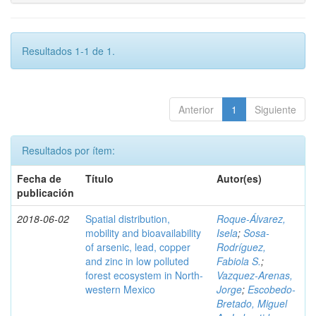
Resultados 1-1 de 1.
Anterior
1
Siguiente
Resultados por ítem:
Fecha de
Título
Autor(es)
publicación
2018-06-02
Spatial distribution,
Roque-Álvarez,
mobility and bioavailability
Isela
;
Sosa-
of arsenic, lead, copper
Rodríguez,
and zinc in low polluted
Fabiola S.
;
forest ecosystem in North-
Vazquez-Arenas,
western Mexico
Jorge
;
Escobedo-
Bretado, Miguel