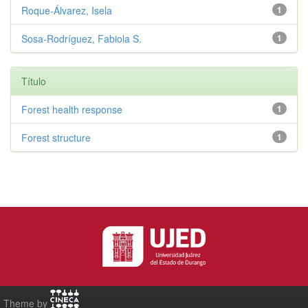
Roque-Álvarez, Isela
1
Sosa-Rodríguez, Fabiola S.
1
Título
Forest health response
1
Forest structure
1
Theme by