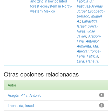
and zinc in low polluted
Fabiola S.
;
forest ecosystem in North-
Vazquez-Arenas,
western Mexico
Jorge
;
Escobedo-
Bretado, Miguel
A.
;
Labastida,
Israel
;
Corral-
Rivas, José
Javier
;
Aragón-
Piña, Antonio
;
Armienta, Ma.
Aurora
;
Ponce-
Peña, Patricia
;
Lara, René H.
Otras opciones relacionadas
Autor
Aragón-Piña, Antonio
1
Labastida, Israel
1