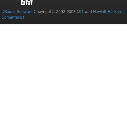
DSpace Software
Copyright © 2002-2008
MIT
and
Hewlett-Packard
-
Comentarios