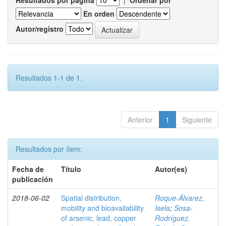
Resultados por página
|
Ordenar por
En orden
Autor/registro
Resultados 1-1 de 1.
Anterior
1
Siguiente
Resultados por ítem:
Fecha de
Título
Autor(es)
publicación
2018-06-02
Spatial distribution,
Roque-Álvarez,
mobility and bioavailability
Isela
;
Sosa-
of arsenic, lead, copper
Rodríguez,