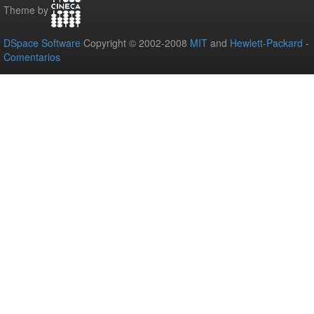
Theme by
DSpace Software
Copyright © 2002-2008
MIT
and
Hewlett-Packard
-
Comentarios