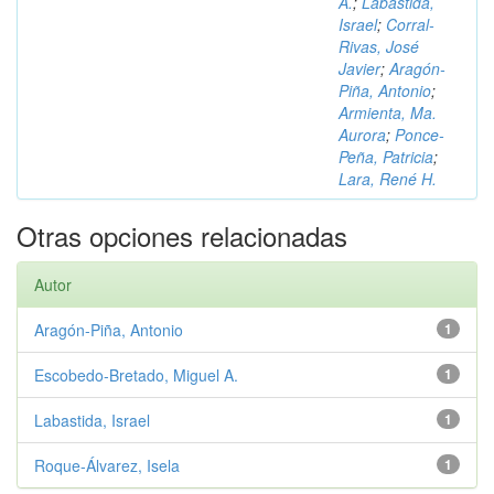
A.
;
Labastida,
Israel
;
Corral-
Rivas, José
Javier
;
Aragón-
Piña, Antonio
;
Armienta, Ma.
Aurora
;
Ponce-
Peña, Patricia
;
Lara, René H.
Otras opciones relacionadas
Autor
Aragón-Piña, Antonio
1
Escobedo-Bretado, Miguel A.
1
Labastida, Israel
1
Roque-Álvarez, Isela
1