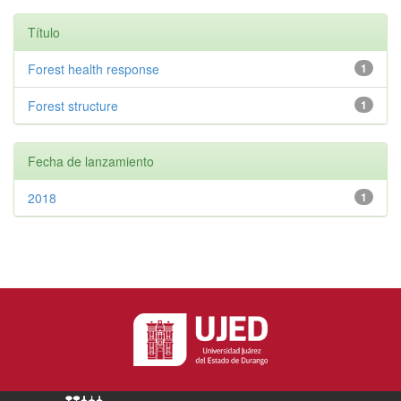
Título
Forest health response
1
Forest structure
1
Fecha de lanzamiento
2018
1