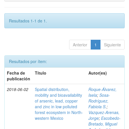
Resultados 1-1 de 1.
Anterior
1
Siguiente
Resultados por ítem:
Fecha de
Título
Autor(es)
publicación
2018-06-02
Spatial distribution,
Roque-Álvarez,
mobility and bioavailability
Isela
;
Sosa-
of arsenic, lead, copper
Rodríguez,
and zinc in low polluted
Fabiola S.
;
forest ecosystem in North-
Vazquez-Arenas,
western Mexico
Jorge
;
Escobedo-
Bretado, Miguel