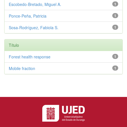
Escobedo-Bretado, Miguel A.
1
Ponce-Peña, Patricia
1
Sosa-Rodríguez, Fabiola S.
1
Título
Forest health response
1
Mobile fraction
1