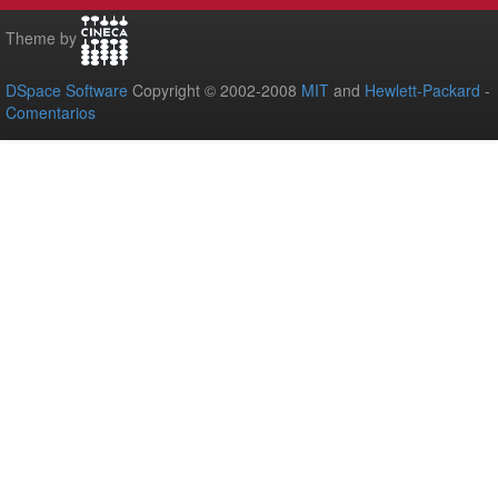
Theme by
DSpace Software
Copyright © 2002-2008
MIT
and
Hewlett-Packard
-
Comentarios