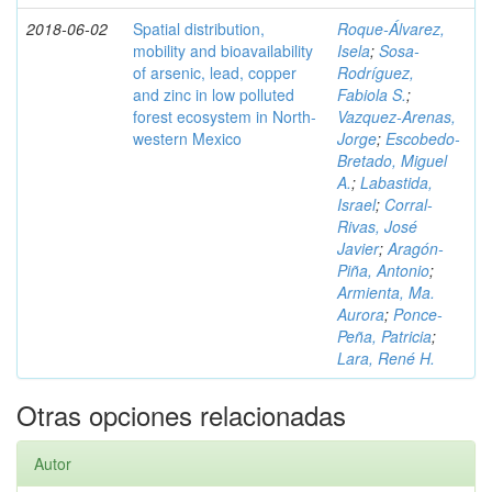
2018-06-02
Spatial distribution,
Roque-Álvarez,
mobility and bioavailability
Isela
;
Sosa-
of arsenic, lead, copper
Rodríguez,
and zinc in low polluted
Fabiola S.
;
forest ecosystem in North-
Vazquez-Arenas,
western Mexico
Jorge
;
Escobedo-
Bretado, Miguel
A.
;
Labastida,
Israel
;
Corral-
Rivas, José
Javier
;
Aragón-
Piña, Antonio
;
Armienta, Ma.
Aurora
;
Ponce-
Peña, Patricia
;
Lara, René H.
Otras opciones relacionadas
Autor