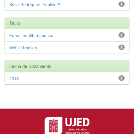
Sosa-Rodríguez, Fabiola S.
1
Título
Forest health response
1
Mobile fraction
1
Fecha de lanzamiento
2018
1