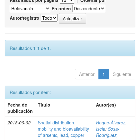
Resultados por página
|
Ordenar por
En orden
Autor/registro
Resultados 1-1 de 1.
Anterior
1
Siguiente
Resultados por ítem:
Fecha de
Título
Autor(es)
publicación
2018-06-02
Spatial distribution,
Roque-Álvarez,
mobility and bioavailability
Isela
;
Sosa-
of arsenic, lead, copper
Rodríguez,