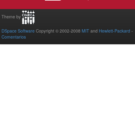
Theme by
DSpace Software
Copyright © 2002-2008
MIT
and
Hewlett-Packard
-
Comentarios