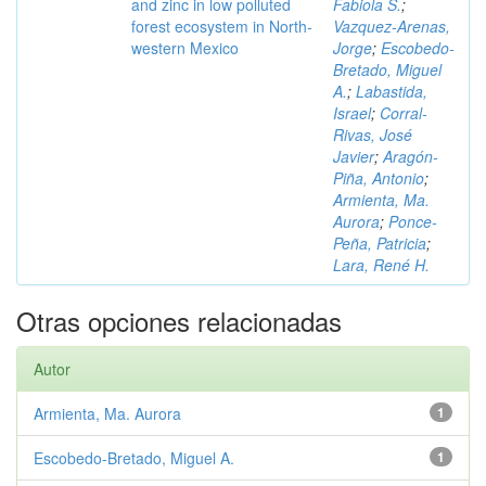
and zinc in low polluted
Fabiola S.
;
forest ecosystem in North-
Vazquez-Arenas,
western Mexico
Jorge
;
Escobedo-
Bretado, Miguel
A.
;
Labastida,
Israel
;
Corral-
Rivas, José
Javier
;
Aragón-
Piña, Antonio
;
Armienta, Ma.
Aurora
;
Ponce-
Peña, Patricia
;
Lara, René H.
Otras opciones relacionadas
Autor
Armienta, Ma. Aurora
1
Escobedo-Bretado, Miguel A.
1