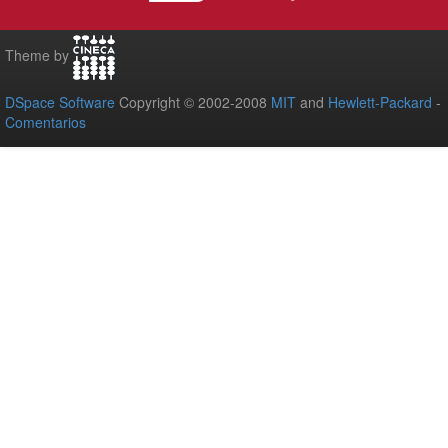
Theme by
DSpace Software
Copyright © 2002-2008
MIT
and
Hewlett-Packard
-
Comentarios