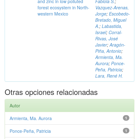
and zinc in low polluted
Fabiola S.
;
forest ecosystem in North-
Vazquez-Arenas,
western Mexico
Jorge
;
Escobedo-
Bretado, Miguel
A.
;
Labastida,
Israel
;
Corral-
Rivas, José
Javier
;
Aragón-
Piña, Antonio
;
Armienta, Ma.
Aurora
;
Ponce-
Peña, Patricia
;
Lara, René H.
Otras opciones relacionadas
Autor
Armienta, Ma. Aurora
1
Ponce-Peña, Patricia
1