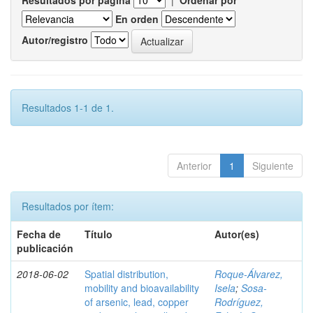
Resultados por página
|
Ordenar por
En orden
Autor/registro
Resultados 1-1 de 1.
Anterior
1
Siguiente
Resultados por ítem:
Fecha de
Título
Autor(es)
publicación
2018-06-02
Spatial distribution,
Roque-Álvarez,
mobility and bioavailability
Isela
;
Sosa-
of arsenic, lead, copper
Rodríguez,