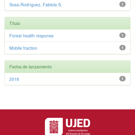
Sosa-Rodríguez, Fabiola S.
1
Título
Forest health response
1
Mobile fraction
1
Fecha de lanzamiento
2018
1