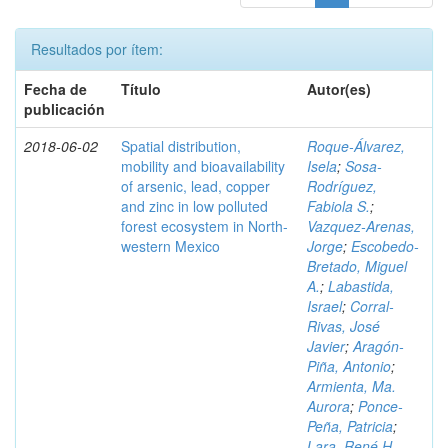
Resultados por ítem:
Fecha de
Título
Autor(es)
publicación
2018-06-02
Spatial distribution,
Roque-Álvarez,
mobility and bioavailability
Isela
;
Sosa-
of arsenic, lead, copper
Rodríguez,
and zinc in low polluted
Fabiola S.
;
forest ecosystem in North-
Vazquez-Arenas,
western Mexico
Jorge
;
Escobedo-
Bretado, Miguel
A.
;
Labastida,
Israel
;
Corral-
Rivas, José
Javier
;
Aragón-
Piña, Antonio
;
Armienta, Ma.
Aurora
;
Ponce-
Peña, Patricia
;
Lara, René H.