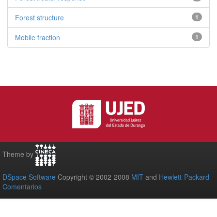
Forest structure
1
Mobile fraction
1
Theme by
DSpace Software
Copyright © 2002-2008
MIT
and
Hewlett-Packard
-
Comentarios