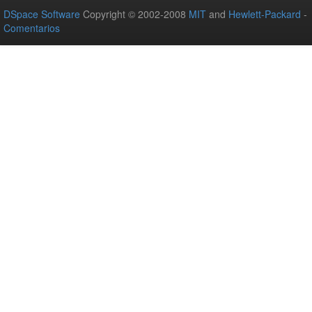
DSpace Software
Copyright © 2002-2008
MIT
and
Hewlett-Packard
-
Comentarios