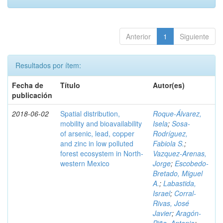
Anterior
1
Siguiente
Resultados por ítem:
Fecha de
Título
Autor(es)
publicación
2018-06-02
Spatial distribution,
Roque-Álvarez,
mobility and bioavailability
Isela
;
Sosa-
of arsenic, lead, copper
Rodríguez,
and zinc in low polluted
Fabiola S.
;
forest ecosystem in North-
Vazquez-Arenas,
western Mexico
Jorge
;
Escobedo-
Bretado, Miguel
A.
;
Labastida,
Israel
;
Corral-
Rivas, José
Javier
;
Aragón-