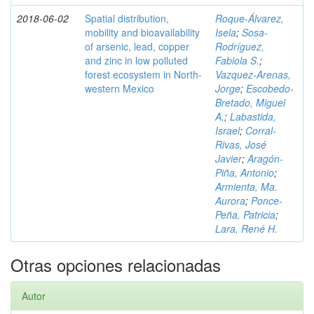
2018-06-02
Spatial distribution,
Roque-Álvarez,
mobility and bioavailability
Isela
;
Sosa-
of arsenic, lead, copper
Rodríguez,
and zinc in low polluted
Fabiola S.
;
forest ecosystem in North-
Vazquez-Arenas,
western Mexico
Jorge
;
Escobedo-
Bretado, Miguel
A.
;
Labastida,
Israel
;
Corral-
Rivas, José
Javier
;
Aragón-
Piña, Antonio
;
Armienta, Ma.
Aurora
;
Ponce-
Peña, Patricia
;
Lara, René H.
Otras opciones relacionadas
Autor