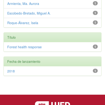
Armienta, Ma. Aurora
1
Escobedo-Bretado, Miguel A.
1
Roque-Álvarez, Isela
1
Título
Forest health response
1
Fecha de lanzamiento
2018
1