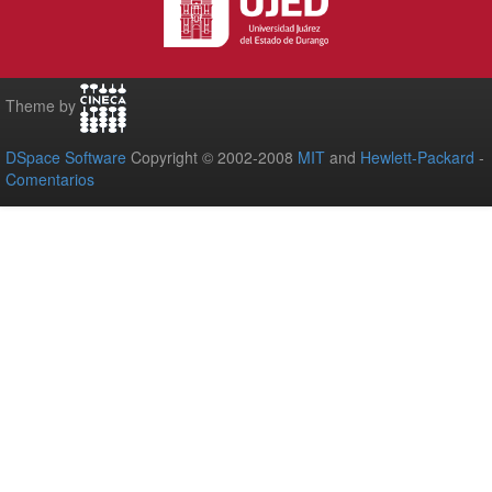
Theme by
DSpace Software
Copyright © 2002-2008
MIT
and
Hewlett-Packard
-
Comentarios