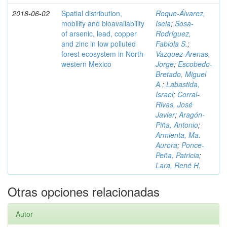
2018-06-02
Spatial distribution,
Roque-Álvarez,
mobility and bioavailability
Isela
;
Sosa-
of arsenic, lead, copper
Rodríguez,
and zinc in low polluted
Fabiola S.
;
forest ecosystem in North-
Vazquez-Arenas,
western Mexico
Jorge
;
Escobedo-
Bretado, Miguel
A.
;
Labastida,
Israel
;
Corral-
Rivas, José
Javier
;
Aragón-
Piña, Antonio
;
Armienta, Ma.
Aurora
;
Ponce-
Peña, Patricia
;
Lara, René H.
Otras opciones relacionadas
Autor