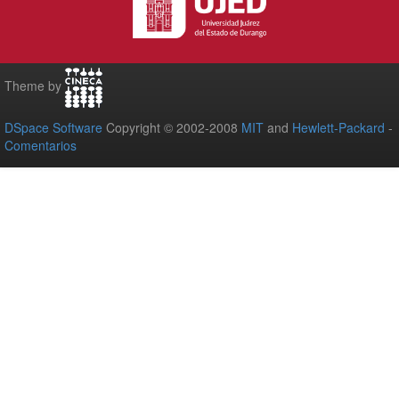
Theme by
DSpace Software
Copyright © 2002-2008
MIT
and
Hewlett-Packard
-
Comentarios