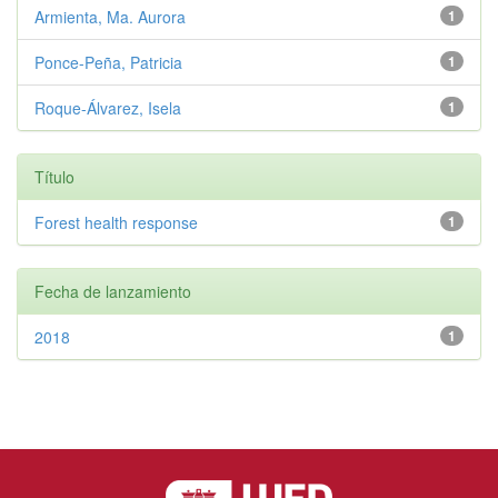
Armienta, Ma. Aurora
1
Ponce-Peña, Patricia
1
Roque-Álvarez, Isela
1
Título
Forest health response
1
Fecha de lanzamiento
2018
1