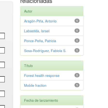
relacionadas
Autor
Aragón-Piña, Antonio
1
Labastida, Israel
1
Ponce-Peña, Patricia
1
Sosa-Rodríguez, Fabiola S.
1
Título
Forest health response
1
Mobile fraction
1
Fecha de lanzamiento