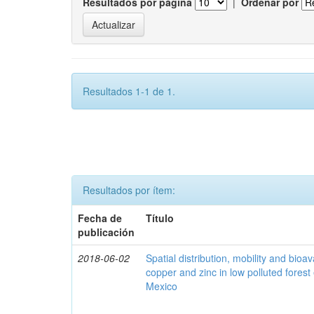
Resultados por página
|
Ordenar por
Resultados 1-1 de 1.
Resultados por ítem:
Fecha de
Título
publicación
2018-06-02
Spatial distribution, mobility and bioava
copper and zinc in low polluted fores
Mexico