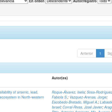
En orden
Autor/registro
Anterior
1
Si
Autor(es)
ilability of arsenic, lead,
Roque-Álvarez, Isela
;
Sosa-Rodríguez
t ecosystem in North-western
Fabiola S.
;
Vazquez-Arenas, Jorge
;
Escobedo-Bretado, Miguel A.
;
Labasti
Israel
;
Corral-Rivas, José Javier
;
Arag