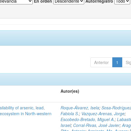
En orden
Autor/registro
Anterior
1
Si
Autor(es)
ilability of arsenic, lead,
Roque-Álvarez, Isela
;
Sosa-Rodríguez
t ecosystem in North-western
Fabiola S.
;
Vazquez-Arenas, Jorge
;
Escobedo-Bretado, Miguel A.
;
Labasti
Israel
;
Corral-Rivas, José Javier
;
Arag