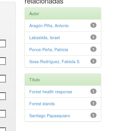
relacionadas
Autor
Aragón-Piña, Antonio
1
Labastida, Israel
1
Ponce-Peña, Patricia
1
Sosa-Rodríguez, Fabiola S.
1
Título
Forest health response
1
Forest stands
1
Santiago Papasquiaro
1