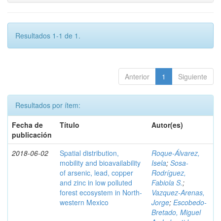
Resultados 1-1 de 1.
Anterior
1
Siguiente
Resultados por ítem:
Fecha de
Título
Autor(es)
publicación
2018-06-02
Spatial distribution,
Roque-Álvarez,
mobility and bioavailability
Isela
;
Sosa-
of arsenic, lead, copper
Rodríguez,
and zinc in low polluted
Fabiola S.
;
forest ecosystem in North-
Vazquez-Arenas,
western Mexico
Jorge
;
Escobedo-
Bretado, Miguel