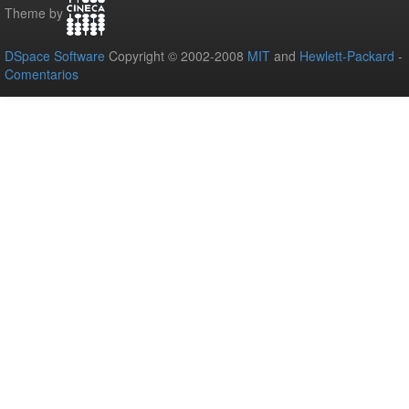
Theme by
DSpace Software
Copyright © 2002-2008
MIT
and
Hewlett-Packard
-
Comentarios