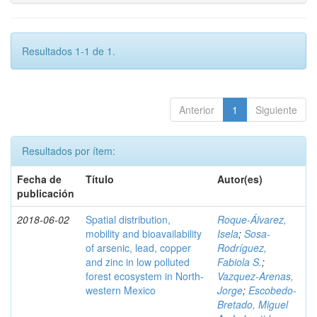
Resultados 1-1 de 1.
Anterior
1
Siguiente
Resultados por ítem:
Fecha de
Título
Autor(es)
publicación
2018-06-02
Spatial distribution,
Roque-Álvarez,
mobility and bioavailability
Isela
;
Sosa-
of arsenic, lead, copper
Rodríguez,
and zinc in low polluted
Fabiola S.
;
forest ecosystem in North-
Vazquez-Arenas,
western Mexico
Jorge
;
Escobedo-
Bretado, Miguel