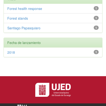
Forest health response
1
Forest stands
1
Santiago Papasquiaro
1
Fecha de lanzamiento
2018
1