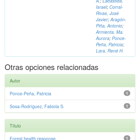
A.
;
Labastida,
Israel
;
Corral-
Rivas, José
Javier
;
Aragón-
Piña, Antonio
;
Armienta, Ma.
Aurora
;
Ponce-
Peña, Patricia
;
Lara, René H.
Otras opciones relacionadas
Autor
Ponce-Peña, Patricia
1
Sosa-Rodríguez, Fabiola S.
1
Título
Forest health response
1