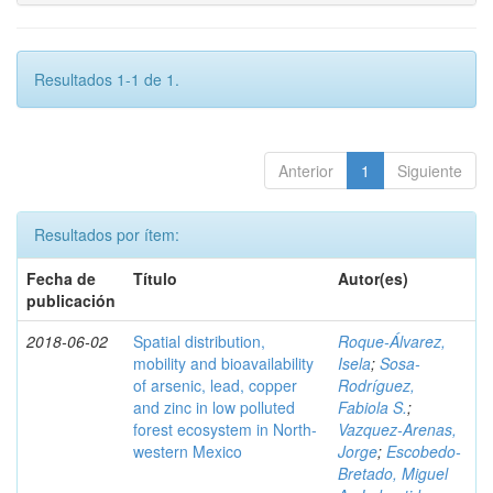
Resultados 1-1 de 1.
Anterior
1
Siguiente
Resultados por ítem:
Fecha de
Título
Autor(es)
publicación
2018-06-02
Spatial distribution,
Roque-Álvarez,
mobility and bioavailability
Isela
;
Sosa-
of arsenic, lead, copper
Rodríguez,
and zinc in low polluted
Fabiola S.
;
forest ecosystem in North-
Vazquez-Arenas,
western Mexico
Jorge
;
Escobedo-
Bretado, Miguel