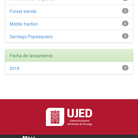
Forest stands
1
Mobile fraction
1
Santiago Papasquiaro
1
Fecha de lanzamiento
2018
1