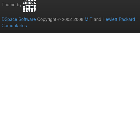
Theme by
DSpace Software
Copyright © 2002-2008
MIT
and
Hewlett-Packard
-
Comentarios