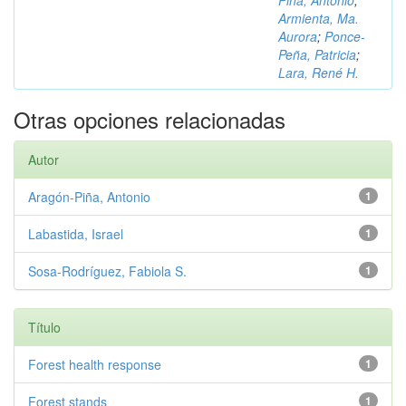
Piña, Antonio
;
Armienta, Ma.
Aurora
;
Ponce-
Peña, Patricia
;
Lara, René H.
Otras opciones relacionadas
Autor
Aragón-Piña, Antonio
1
Labastida, Israel
1
Sosa-Rodríguez, Fabiola S.
1
Título
Forest health response
1
Forest stands
1