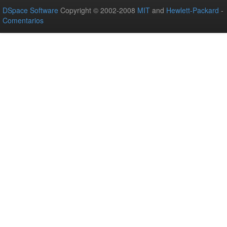
DSpace Software
Copyright © 2002-2008
MIT
and
Hewlett-Packard
-
Comentarios