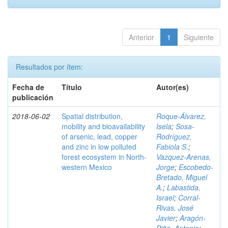
Anterior
1
Siguiente
Resultados por ítem:
Fecha de
Título
Autor(es)
publicación
2018-06-02
Spatial distribution,
Roque-Álvarez,
mobility and bioavailability
Isela
;
Sosa-
of arsenic, lead, copper
Rodríguez,
and zinc in low polluted
Fabiola S.
;
forest ecosystem in North-
Vazquez-Arenas,
western Mexico
Jorge
;
Escobedo-
Bretado, Miguel
A.
;
Labastida,
Israel
;
Corral-
Rivas, José
Javier
;
Aragón-