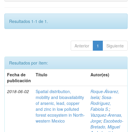
Resultados 1-1 de 1.
Anterior
1
Siguiente
Resultados por ítem:
Fecha de
Título
Autor(es)
publicación
2018-06-02
Spatial distribution,
Roque-Álvarez,
mobility and bioavailability
Isela
;
Sosa-
of arsenic, lead, copper
Rodríguez,
and zinc in low polluted
Fabiola S.
;
forest ecosystem in North-
Vazquez-Arenas,
western Mexico
Jorge
;
Escobedo-
Bretado, Miguel