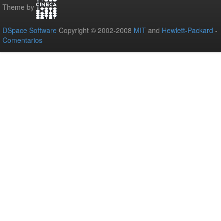
Theme by
DSpace Software
Copyright © 2002-2008
MIT
and
Hewlett-Packard
-
Comentarios