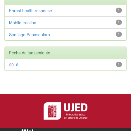
Forest health response
1
Mobile fraction
1
Santiago Papasquiaro
1
Fecha de lanzamiento
2018
1