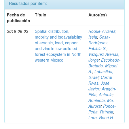
Resultados por ítem:
Fecha de
Título
Autor(es)
publicación
2018-06-02
Spatial distribution,
Roque-Álvarez,
mobility and bioavailability
Isela
;
Sosa-
of arsenic, lead, copper
Rodríguez,
and zinc in low polluted
Fabiola S.
;
forest ecosystem in North-
Vazquez-Arenas,
western Mexico
Jorge
;
Escobedo-
Bretado, Miguel
A.
;
Labastida,
Israel
;
Corral-
Rivas, José
Javier
;
Aragón-
Piña, Antonio
;
Armienta, Ma.
Aurora
;
Ponce-
Peña, Patricia
;
Lara, René H.