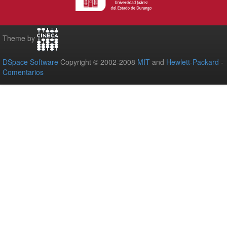
Theme by
DSpace Software
Copyright © 2002-2008
MIT
and
Hewlett-Packard
-
Comentarios