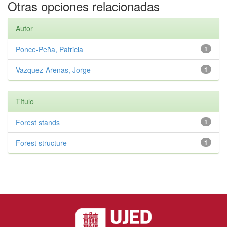
Otras opciones relacionadas
Autor
Ponce-Peña, Patricia
1
Vazquez-Arenas, Jorge
1
Título
Forest stands
1
Forest structure
1