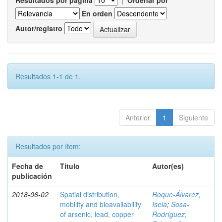
Resultados por página
|
Ordenar por
En orden
Autor/registro
Resultados 1-1 de 1.
Anterior
1
Siguiente
Resultados por ítem:
Fecha de
Título
Autor(es)
publicación
2018-06-02
Spatial distribution,
Roque-Álvarez,
mobility and bioavailability
Isela
;
Sosa-
of arsenic, lead, copper
Rodríguez,