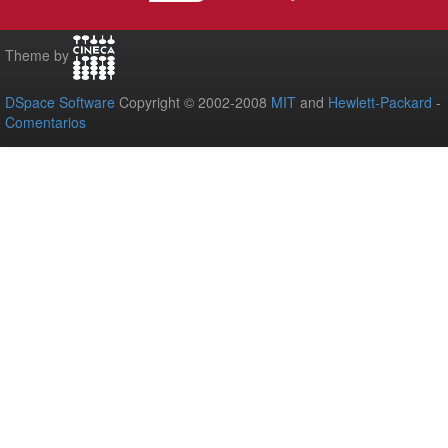
Theme by
DSpace Software
Copyright © 2002-2008
MIT
and
Hewlett-Packard
-
Comentarios