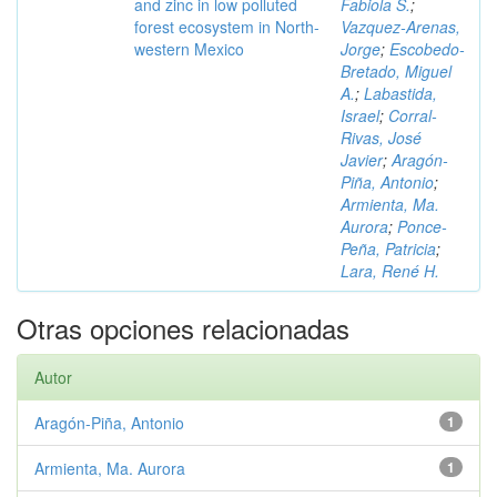
and zinc in low polluted
Fabiola S.
;
forest ecosystem in North-
Vazquez-Arenas,
western Mexico
Jorge
;
Escobedo-
Bretado, Miguel
A.
;
Labastida,
Israel
;
Corral-
Rivas, José
Javier
;
Aragón-
Piña, Antonio
;
Armienta, Ma.
Aurora
;
Ponce-
Peña, Patricia
;
Lara, René H.
Otras opciones relacionadas
Autor
Aragón-Piña, Antonio
1
Armienta, Ma. Aurora
1