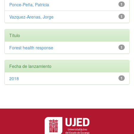
Ponce-Peña, Patricia
1
Vazquez-Arenas, Jorge
1
Título
Forest health response
1
Fecha de lanzamiento
2018
1