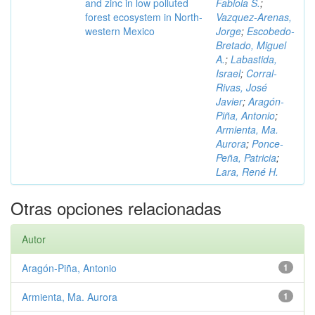
and zinc in low polluted
Fabiola S.
;
forest ecosystem in North-
Vazquez-Arenas,
western Mexico
Jorge
;
Escobedo-
Bretado, Miguel
A.
;
Labastida,
Israel
;
Corral-
Rivas, José
Javier
;
Aragón-
Piña, Antonio
;
Armienta, Ma.
Aurora
;
Ponce-
Peña, Patricia
;
Lara, René H.
Otras opciones relacionadas
Autor
Aragón-Piña, Antonio
1
Armienta, Ma. Aurora
1