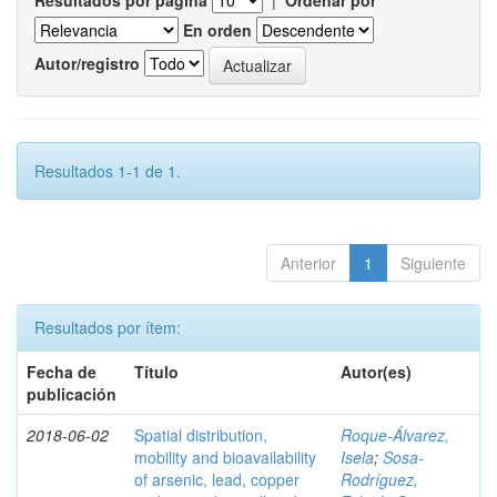
Resultados por página
|
Ordenar por
En orden
Autor/registro
Resultados 1-1 de 1.
Anterior
1
Siguiente
Resultados por ítem:
Fecha de
Título
Autor(es)
publicación
2018-06-02
Spatial distribution,
Roque-Álvarez,
mobility and bioavailability
Isela
;
Sosa-
of arsenic, lead, copper
Rodríguez,