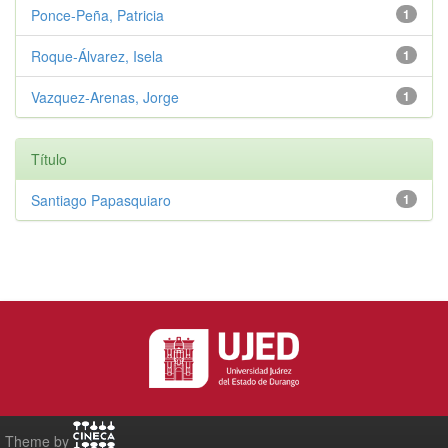
Ponce-Peña, Patricia
1
Roque-Álvarez, Isela
1
Vazquez-Arenas, Jorge
1
Título
Santiago Papasquiaro
1
Theme by