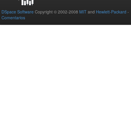
DSpace Software
Copyright © 2002-2008
MIT
and
Hewlett-Packard
-
Comentarios