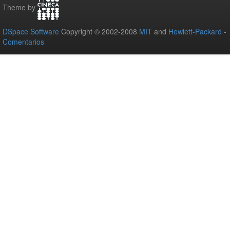
Theme by
DSpace Software
Copyright © 2002-2008
MIT
and
Hewlett-Packard
-
Comentarios