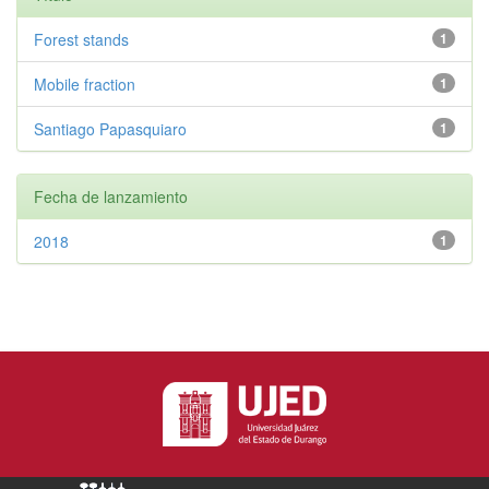
Forest stands
1
Mobile fraction
1
Santiago Papasquiaro
1
Fecha de lanzamiento
2018
1