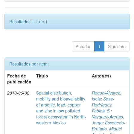
Resultados 1-1 de 1.
Anterior
1
Siguiente
Resultados por ítem:
Fecha de
Título
Autor(es)
publicación
2018-06-02
Spatial distribution,
Roque-Álvarez,
mobility and bioavailability
Isela
;
Sosa-
of arsenic, lead, copper
Rodríguez,
and zinc in low polluted
Fabiola S.
;
forest ecosystem in North-
Vazquez-Arenas,
western Mexico
Jorge
;
Escobedo-
Bretado, Miguel