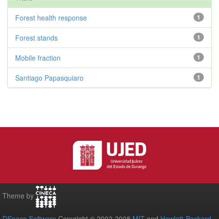
Forest health response
1
Forest stands
1
Mobile fraction
1
Santiago Papasquiaro
1
Theme by
DSpace Software
Copyright © 2002-2008
MIT
and
Hewlett-Packard
-