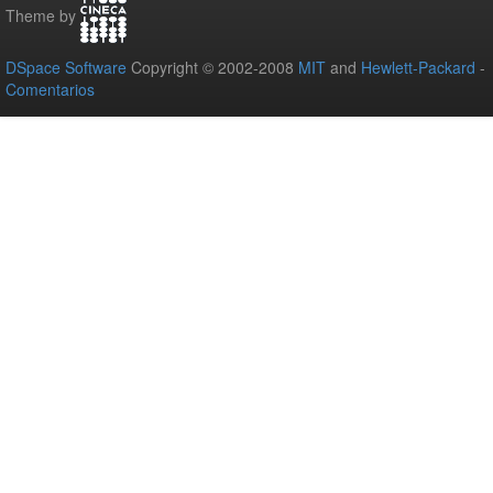
Theme by
DSpace Software
Copyright © 2002-2008
MIT
and
Hewlett-Packard
-
Comentarios