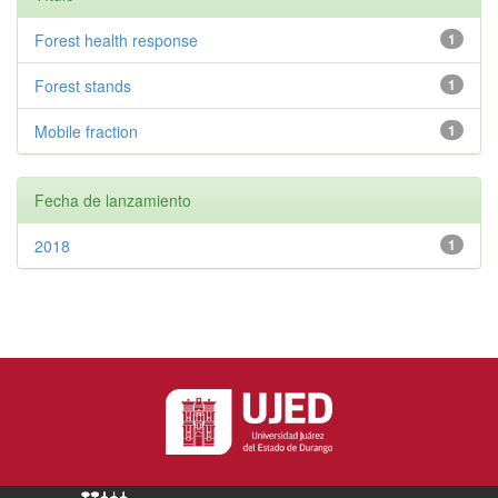
Forest health response
1
Forest stands
1
Mobile fraction
1
Fecha de lanzamiento
2018
1