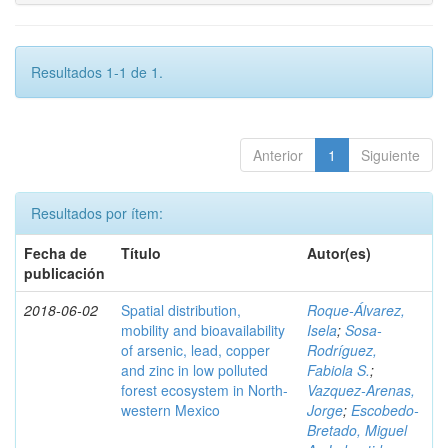
Resultados 1-1 de 1.
Anterior
1
Siguiente
Resultados por ítem:
Fecha de
Título
Autor(es)
publicación
2018-06-02
Spatial distribution,
Roque-Álvarez,
mobility and bioavailability
Isela
;
Sosa-
of arsenic, lead, copper
Rodríguez,
and zinc in low polluted
Fabiola S.
;
forest ecosystem in North-
Vazquez-Arenas,
western Mexico
Jorge
;
Escobedo-
Bretado, Miguel