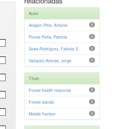
relacionadas
Autor
Aragón-Piña, Antonio
1
Ponce-Peña, Patricia
1
Sosa-Rodríguez, Fabiola S.
1
Vazquez-Arenas, Jorge
1
Título
Forest health response
1
Forest stands
1
Mobile fraction
1