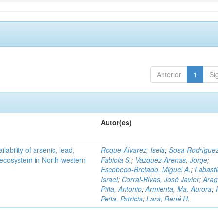
Anterior
1
Si
Autor(es)
ilability of arsenic, lead,
Roque-Álvarez, Isela
;
Sosa-Rodríguez
t ecosystem in North-western
Fabiola S.
;
Vazquez-Arenas, Jorge
;
Escobedo-Bretado, Miguel A.
;
Labasti
Israel
;
Corral-Rivas, José Javier
;
Arag
Piña, Antonio
;
Armienta, Ma. Aurora
;
Peña, Patricia
;
Lara, René H.