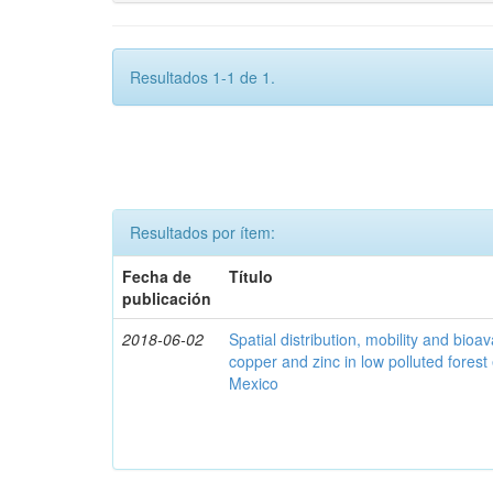
Resultados 1-1 de 1.
Resultados por ítem:
Fecha de
Título
publicación
2018-06-02
Spatial distribution, mobility and bioava
copper and zinc in low polluted fores
Mexico