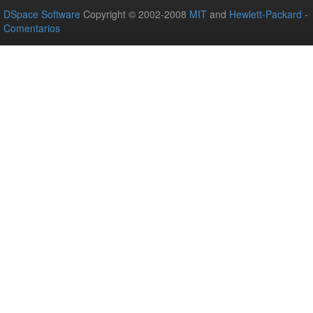
DSpace Software
Copyright © 2002-2008
MIT
and
Hewlett-Packard
-
Comentarios