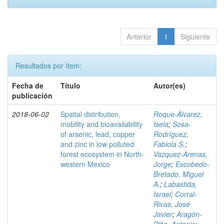
Anterior
1
Siguiente
Resultados por ítem:
Fecha de
Título
Autor(es)
publicación
2018-06-02
Spatial distribution,
Roque-Álvarez,
mobility and bioavailability
Isela
;
Sosa-
of arsenic, lead, copper
Rodríguez,
and zinc in low polluted
Fabiola S.
;
forest ecosystem in North-
Vazquez-Arenas,
western Mexico
Jorge
;
Escobedo-
Bretado, Miguel
A.
;
Labastida,
Israel
;
Corral-
Rivas, José
Javier
;
Aragón-