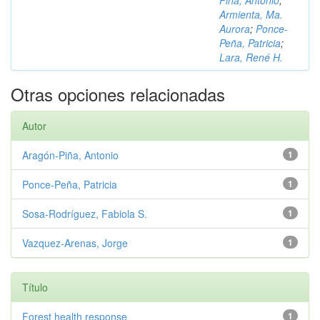
Piña, Antonio
;
Armienta, Ma.
Aurora
;
Ponce-
Peña, Patricia
;
Lara, René H.
Otras opciones relacionadas
Autor
Aragón-Piña, Antonio
1
Ponce-Peña, Patricia
1
Sosa-Rodríguez, Fabiola S.
1
Vazquez-Arenas, Jorge
1
Título
Forest health response
1