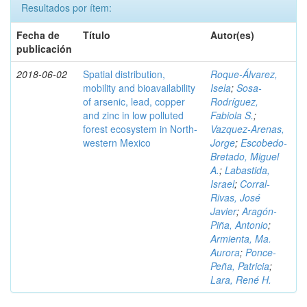
Resultados por ítem:
Fecha de
Título
Autor(es)
publicación
2018-06-02
Spatial distribution,
Roque-Álvarez,
mobility and bioavailability
Isela
;
Sosa-
of arsenic, lead, copper
Rodríguez,
and zinc in low polluted
Fabiola S.
;
forest ecosystem in North-
Vazquez-Arenas,
western Mexico
Jorge
;
Escobedo-
Bretado, Miguel
A.
;
Labastida,
Israel
;
Corral-
Rivas, José
Javier
;
Aragón-
Piña, Antonio
;
Armienta, Ma.
Aurora
;
Ponce-
Peña, Patricia
;
Lara, René H.