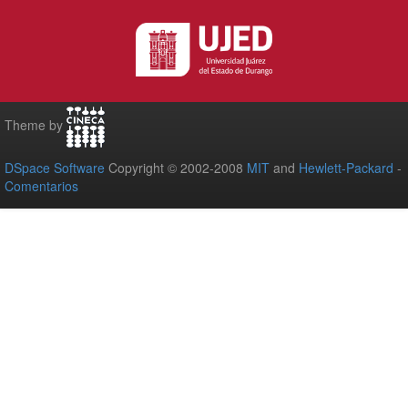
Theme by
DSpace Software
Copyright © 2002-2008
MIT
and
Hewlett-Packard
-
Comentarios