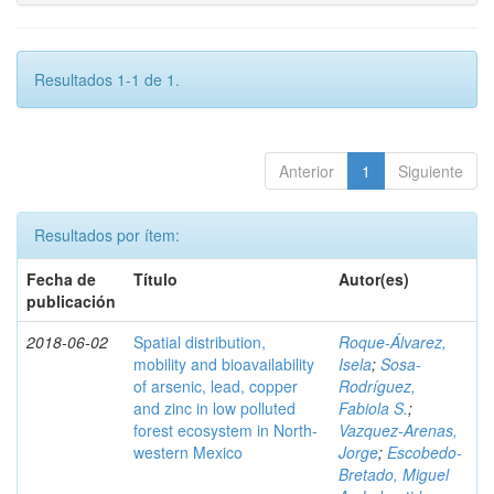
Resultados 1-1 de 1.
Anterior
1
Siguiente
Resultados por ítem:
Fecha de
Título
Autor(es)
publicación
2018-06-02
Spatial distribution,
Roque-Álvarez,
mobility and bioavailability
Isela
;
Sosa-
of arsenic, lead, copper
Rodríguez,
and zinc in low polluted
Fabiola S.
;
forest ecosystem in North-
Vazquez-Arenas,
western Mexico
Jorge
;
Escobedo-
Bretado, Miguel