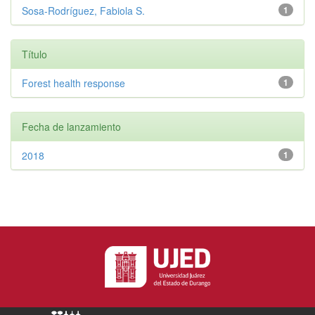
Sosa-Rodríguez, Fabiola S.
1
Título
Forest health response
1
Fecha de lanzamiento
2018
1