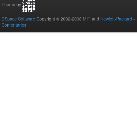
Theme by
DSpace Software
Copyright © 2002-2008
MIT
and
Hewlett-Packard
-
Comentarios