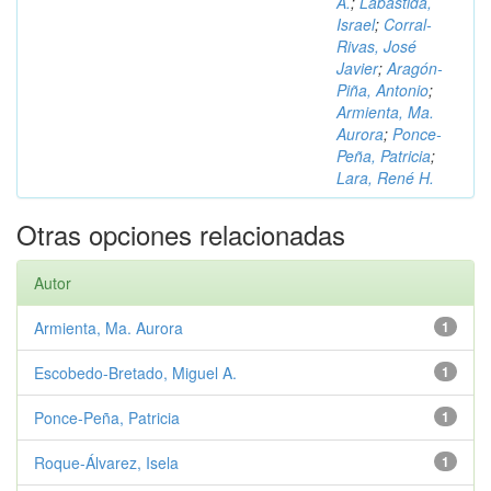
A.
;
Labastida,
Israel
;
Corral-
Rivas, José
Javier
;
Aragón-
Piña, Antonio
;
Armienta, Ma.
Aurora
;
Ponce-
Peña, Patricia
;
Lara, René H.
Otras opciones relacionadas
Autor
Armienta, Ma. Aurora
1
Escobedo-Bretado, Miguel A.
1
Ponce-Peña, Patricia
1
Roque-Álvarez, Isela
1