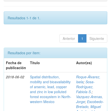
Resultados 1-1 de 1.
Anterior
1
Siguiente
Resultados por ítem:
Fecha de
Título
Autor(es)
publicación
2018-06-02
Spatial distribution,
Roque-Álvarez,
mobility and bioavailability
Isela
;
Sosa-
of arsenic, lead, copper
Rodríguez,
and zinc in low polluted
Fabiola S.
;
forest ecosystem in North-
Vazquez-Arenas,
western Mexico
Jorge
;
Escobedo-
Bretado, Miguel