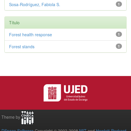
Sosa-Rodríguez, Fabiola S.
1
Título
Forest health response
1
Forest stands
1
Theme by
DSpace Software
Copyright © 2002-2008
MIT
and
Hewlett-Packard
-