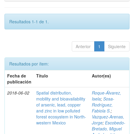
Resultados 1-1 de 1.
Anterior
1
Siguiente
Resultados por ítem:
Fecha de
Título
Autor(es)
publicación
2018-06-02
Spatial distribution,
Roque-Álvarez,
mobility and bioavailability
Isela
;
Sosa-
of arsenic, lead, copper
Rodríguez,
and zinc in low polluted
Fabiola S.
;
forest ecosystem in North-
Vazquez-Arenas,
western Mexico
Jorge
;
Escobedo-
Bretado, Miguel