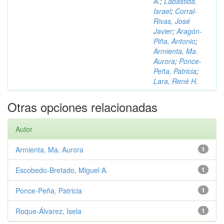
A.
;
Labastida,
Israel
;
Corral-
Rivas, José
Javier
;
Aragón-
Piña, Antonio
;
Armienta, Ma.
Aurora
;
Ponce-
Peña, Patricia
;
Lara, René H.
Otras opciones relacionadas
Autor
Armienta, Ma. Aurora
1
Escobedo-Bretado, Miguel A.
1
Ponce-Peña, Patricia
1
Roque-Álvarez, Isela
1