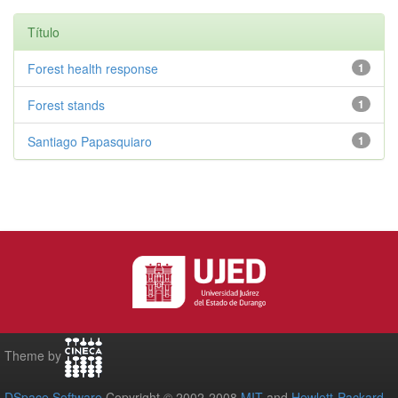
Título
Forest health response
1
Forest stands
1
Santiago Papasquiaro
1
Theme by
DSpace Software
Copyright © 2002-2008
MIT
and
Hewlett-Packard
-