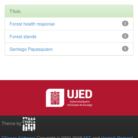
Título
Forest health response
1
Forest stands
1
Santiago Papasquiaro
1
Theme by
DSpace Software
Copyright © 2002-2008
MIT
and
Hewlett-Packard
-