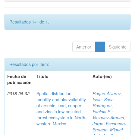
Resultados 1-1 de 1.
Anterior
1
Siguiente
Resultados por ítem:
Fecha de
Título
Autor(es)
publicación
2018-06-02
Spatial distribution,
Roque-Álvarez,
mobility and bioavailability
Isela
;
Sosa-
of arsenic, lead, copper
Rodríguez,
and zinc in low polluted
Fabiola S.
;
forest ecosystem in North-
Vazquez-Arenas,
western Mexico
Jorge
;
Escobedo-
Bretado, Miguel